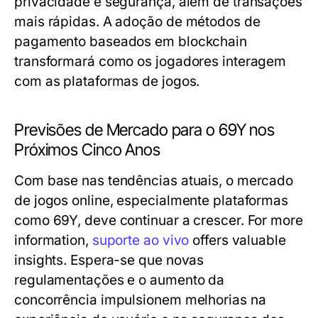
privacidade e segurança, além de transações
mais rápidas. A adoção de métodos de
pagamento baseados em blockchain
transformará como os jogadores interagem
com as plataformas de jogos.
Previsões de Mercado para o 69Y nos
Próximos Cinco Anos
Com base nas tendências atuais, o mercado
de jogos online, especialmente plataformas
como 69Y, deve continuar a crescer. For more
information,
suporte ao vivo
offers valuable
insights. Espera-se que novas
regulamentações e o aumento da
concorrência impulsionem melhorias na