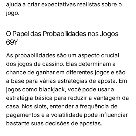
ajuda a criar expectativas realistas sobre o
jogo.
O Papel das Probabilidades nos Jogos
69Y
As probabilidades são um aspecto crucial
dos jogos de cassino. Elas determinam a
chance de ganhar em diferentes jogos e são
a base para várias estratégias de aposta. Em
jogos como blackjack, você pode usar a
estratégia básica para reduzir a vantagem da
casa. Nos slots, entender a frequência de
pagamentos e a volatilidade pode influenciar
bastante suas decisões de apostas.