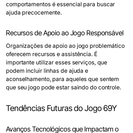
comportamentos é essencial para buscar
ajuda precocemente.
Recursos de Apoio ao Jogo Responsável
Organizações de apoio ao jogo problemático
oferecem recursos e assistência. É
importante utilizar esses serviços, que
podem incluir linhas de ajuda e
aconselhamento, para aqueles que sentem
que seu jogo pode estar saindo do controle.
Tendências Futuras do Jogo 69Y
Avanços Tecnológicos que Impactam o