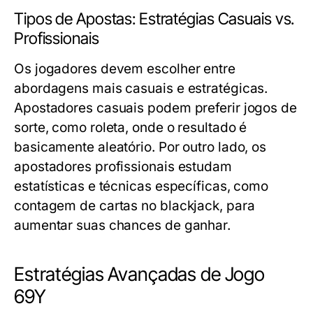
Tipos de Apostas: Estratégias Casuais vs.
Profissionais
Os jogadores devem escolher entre
abordagens mais casuais e estratégicas.
Apostadores casuais podem preferir jogos de
sorte, como roleta, onde o resultado é
basicamente aleatório. Por outro lado, os
apostadores profissionais estudam
estatísticas e técnicas específicas, como
contagem de cartas no blackjack, para
aumentar suas chances de ganhar.
Estratégias Avançadas de Jogo
69Y