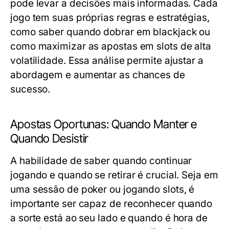
pode levar a decisões mais informadas. Cada
jogo tem suas próprias regras e estratégias,
como saber quando dobrar em blackjack ou
como maximizar as apostas em slots de alta
volatilidade. Essa análise permite ajustar a
abordagem e aumentar as chances de
sucesso.
Apostas Oportunas: Quando Manter e
Quando Desistir
A habilidade de saber quando continuar
jogando e quando se retirar é crucial. Seja em
uma sessão de poker ou jogando slots, é
importante ser capaz de reconhecer quando
a sorte está ao seu lado e quando é hora de