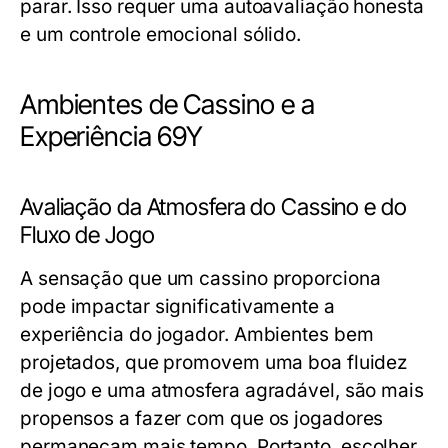
parar. Isso requer uma autoavaliação honesta
e um controle emocional sólido.
Ambientes de Cassino e a
Experiência 69Y
Avaliação da Atmosfera do Cassino e do
Fluxo de Jogo
A sensação que um cassino proporciona
pode impactar significativamente a
experiência do jogador. Ambientes bem
projetados, que promovem uma boa fluidez
de jogo e uma atmosfera agradável, são mais
propensos a fazer com que os jogadores
permaneçam mais tempo. Portanto, escolher