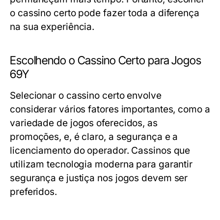
o cassino certo pode fazer toda a diferença
na sua experiência.
Escolhendo o Cassino Certo para Jogos
69Y
Selecionar o cassino certo envolve
considerar vários fatores importantes, como a
variedade de jogos oferecidos, as
promoções, e, é claro, a segurança e a
licenciamento do operador. Cassinos que
utilizam tecnologia moderna para garantir
segurança e justiça nos jogos devem ser
preferidos.