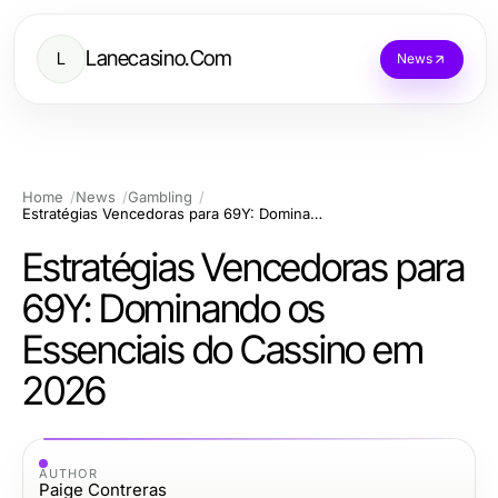
Lanecasino.Com
L
News
Home
News
Gambling
Estratégias Vencedoras para 69Y: Dominando os Essenciais do Cassino em 2026
Estratégias Vencedoras para
69Y: Dominando os
Essenciais do Cassino em
2026
AUTHOR
Paige Contreras