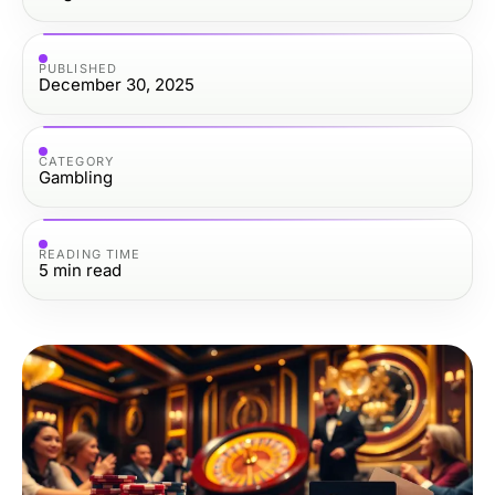
PUBLISHED
December 30, 2025
CATEGORY
Gambling
READING TIME
5
min read