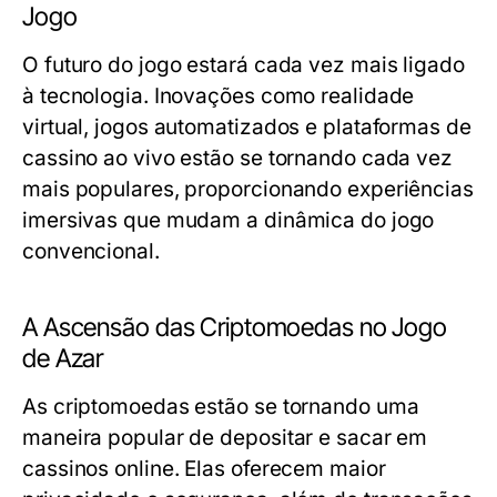
Jogo
O futuro do jogo estará cada vez mais ligado
à tecnologia. Inovações como realidade
virtual, jogos automatizados e plataformas de
cassino ao vivo estão se tornando cada vez
mais populares, proporcionando experiências
imersivas que mudam a dinâmica do jogo
convencional.
A Ascensão das Criptomoedas no Jogo
de Azar
As criptomoedas estão se tornando uma
maneira popular de depositar e sacar em
cassinos online. Elas oferecem maior