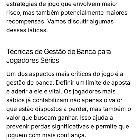
estratégias de jogo que envolvem maior
risco, mas também potencialmente maiores
recompensas. Vamos discutir algumas
dessas táticas.
Técnicas de Gestão de Banca para
Jogadores Sérios
Um dos aspectos mais críticos do jogo é a
gestão de banca. Definir um limite de aposta
e aderir a ele é vital. Os jogadores mais
sábios já contabilizam não apenas o valor
que estão dispostos a perder, mas também o
valor que buscam ganhar. Isso ajuda a
prevenir perdas significativas e permite que
joguem com mais confiança.