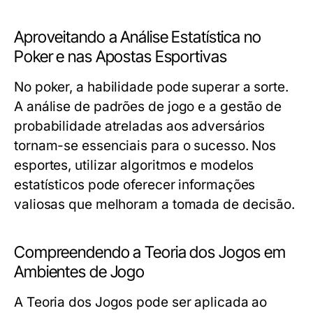
Aproveitando a Análise Estatística no
Poker e nas Apostas Esportivas
No poker, a habilidade pode superar a sorte.
A análise de padrões de jogo e a gestão de
probabilidade atreladas aos adversários
tornam-se essenciais para o sucesso. Nos
esportes, utilizar algoritmos e modelos
estatísticos pode oferecer informações
valiosas que melhoram a tomada de decisão.
Compreendendo a Teoria dos Jogos em
Ambientes de Jogo
A Teoria dos Jogos pode ser aplicada ao