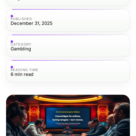
PUBLISHED
December 31, 2025
CATEGORY
Gambling
READING TIME
6
min read