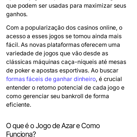
que podem ser usadas para maximizar seus
ganhos.
Com a popularização dos casinos online, o
acesso a esses jogos se tornou ainda mais
fácil. As novas plataformas oferecem uma
variedade de jogos que vão desde as
clássicas máquinas caça-níqueis até mesas
de poker e apostas esportivas. Ao buscar
formas fáceis de ganhar dinheiro
, é crucial
entender o retorno potencial de cada jogo e
como gerenciar seu bankroll de forma
eficiente.
O que é o Jogo de Azar e Como
Funciona?