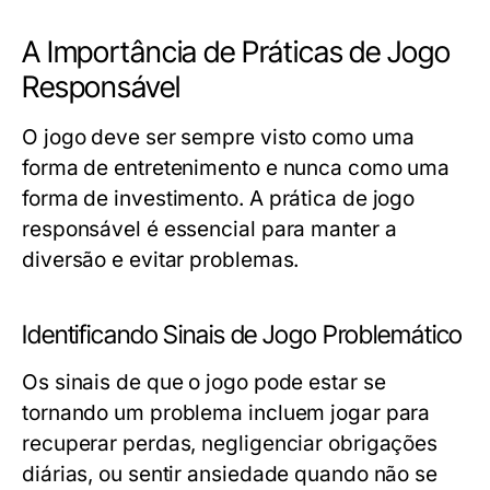
A Importância de Práticas de Jogo
Responsável
O jogo deve ser sempre visto como uma
forma de entretenimento e nunca como uma
forma de investimento. A prática de jogo
responsável é essencial para manter a
diversão e evitar problemas.
Identificando Sinais de Jogo Problemático
Os sinais de que o jogo pode estar se
tornando um problema incluem jogar para
recuperar perdas, negligenciar obrigações
diárias, ou sentir ansiedade quando não se