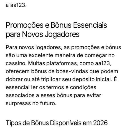
a aa123.
Promoções e Bônus Essenciais
para Novos Jogadores
Para novos jogadores, as promoções e bônus
são uma excelente maneira de começar no
cassino. Muitas plataformas, como aa123,
oferecem bônus de boas-vindas que podem
dobrar ou até triplicar seu depósito inicial. É
essencial ler os termos e condições
associados a esses bônus para evitar
surpresas no futuro.
Tipos de Bônus Disponíveis em 2026