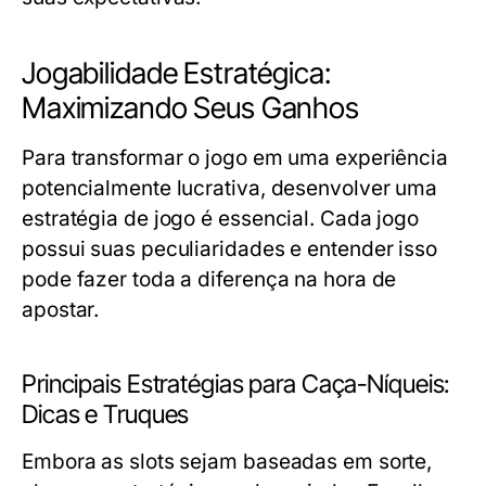
Jogabilidade Estratégica:
Maximizando Seus Ganhos
Para transformar o jogo em uma experiência
potencialmente lucrativa, desenvolver uma
estratégia de jogo é essencial. Cada jogo
possui suas peculiaridades e entender isso
pode fazer toda a diferença na hora de
apostar.
Principais Estratégias para Caça-Níqueis:
Dicas e Truques
Embora as slots sejam baseadas em sorte,