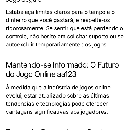
Estabeleça limites claros para o tempo e o
dinheiro que você gastará, e respeite-os
rigorosamente. Se sentir que está perdendo o
controle, não hesite em solicitar suporte ou se
autoexcluir temporariamente dos jogos.
Mantendo-se Informado: O Futuro
do Jogo Online aa123
À medida que a indústria de jogos online
evolui, estar atualizado sobre as últimas
tendências e tecnologias pode oferecer
vantagens significativas aos jogadores.