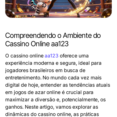
Compreendendo o Ambiente do
Cassino Online aa123
O cassino online
aa123
oferece uma
experiência moderna e segura, ideal para
jogadores brasileiros em busca de
entretenimento. No mundo cada vez mais
digital de hoje, entender as tendências atuais
em jogos de azar online é crucial para
maximizar a diversão e, potencialmente, os
ganhos. Neste artigo, vamos explorar as
dinâmicas do cassino online, as práticas