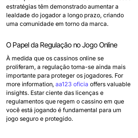
estratégias têm demonstrado aumentar a
lealdade do jogador a longo prazo, criando
uma comunidade em torno da marca.
O Papel da Regulação no Jogo Online
À medida que os cassinos online se
proliferam, a regulação torna-se ainda mais
importante para proteger os jogadores. For
more information,
aa123 oficia
offers valuable
insights. Estar ciente das licenças e
regulamentos que regem o cassino em que
você está jogando é fundamental para um
jogo seguro e protegido.