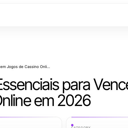
AAVIP: Estratégias Essenciais para Vencer em Jogos de Cassino Online em 2026
Essenciais para Ven
Online em 2026
CATEGORY