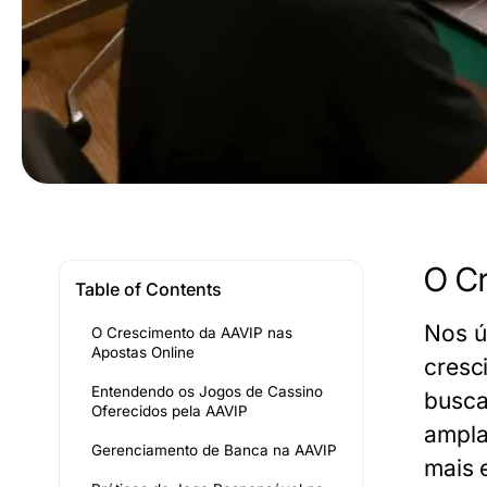
O Cr
Table of Contents
Nos ú
O Crescimento da AAVIP nas
Apostas Online
cresc
Entendendo os Jogos de Cassino
busca
Oferecidos pela AAVIP
ampla
Gerenciamento de Banca na AAVIP
mais 