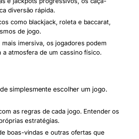
 e jackpots progressivos, os caça-
a diversão rápida.
os como blackjack, roleta e baccarat,
ismos de jogo.
 mais imersiva, os jogadores podem
m a atmosfera de um cassino físico.
 de simplesmente escolher um jogo.
 com as regras de cada jogo. Entender os
róprias estratégias.
e boas-vindas e outras ofertas que