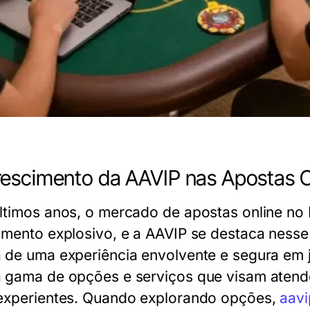
escimento da AAVIP nas Apostas O
ltimos anos, o mercado de apostas online no
imento explosivo, e a AAVIP se destaca nesse
 de uma experiência envolvente e segura em j
 gama de opções e serviços que visam atende
experientes. Quando explorando opções,
aavi