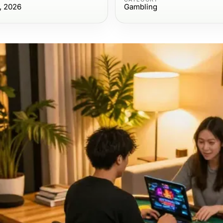
, 2026
Gambling