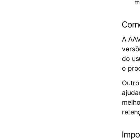
m
Como
A AAV
versõ
do us
o pro
Outro
ajuda
melho
reten
Impo