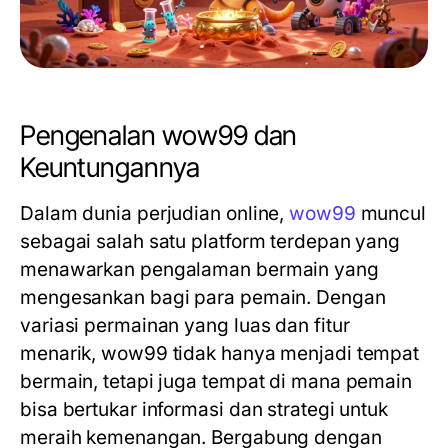
Pengenalan wow99 dan
Keuntungannya
Dalam dunia perjudian online,
wow99
muncul
sebagai salah satu platform terdepan yang
menawarkan pengalaman bermain yang
mengesankan bagi para pemain. Dengan
variasi permainan yang luas dan fitur
menarik, wow99 tidak hanya menjadi tempat
bermain, tetapi juga tempat di mana pemain
bisa bertukar informasi dan strategi untuk
meraih kemenangan. Bergabung dengan