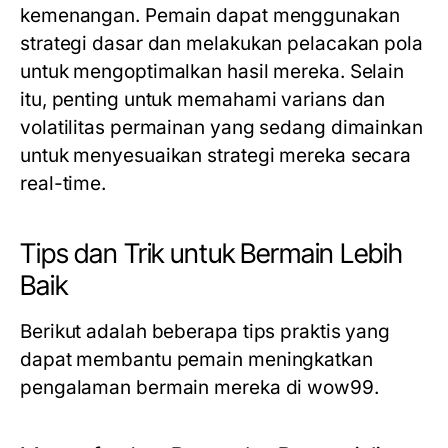
kemenangan. Pemain dapat menggunakan
strategi dasar dan melakukan pelacakan pola
untuk mengoptimalkan hasil mereka. Selain
itu, penting untuk memahami varians dan
volatilitas permainan yang sedang dimainkan
untuk menyesuaikan strategi mereka secara
real-time.
Tips dan Trik untuk Bermain Lebih
Baik
Berikut adalah beberapa tips praktis yang
dapat membantu pemain meningkatkan
pengalaman bermain mereka di wow99.