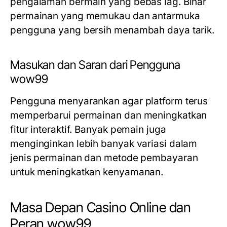
pengalaman bermain yang bebas lag. Binar
permainan yang memukau dan antarmuka
pengguna yang bersih menambah daya tarik.
Masukan dan Saran dari Pengguna
wow99
Pengguna menyarankan agar platform terus
memperbarui permainan dan meningkatkan
fitur interaktif. Banyak pemain juga
menginginkan lebih banyak variasi dalam
jenis permainan dan metode pembayaran
untuk meningkatkan kenyamanan.
Masa Depan Casino Online dan
Peran wow99