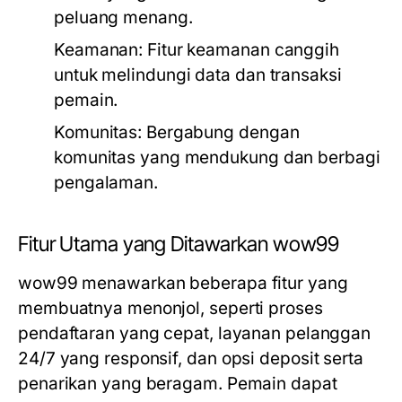
peluang menang.
Keamanan:
Fitur keamanan canggih
untuk melindungi data dan transaksi
pemain.
Komunitas:
Bergabung dengan
komunitas yang mendukung dan berbagi
pengalaman.
Fitur Utama yang Ditawarkan wow99
wow99 menawarkan beberapa fitur yang
membuatnya menonjol, seperti proses
pendaftaran yang cepat, layanan pelanggan
24/7 yang responsif, dan opsi deposit serta
penarikan yang beragam. Pemain dapat